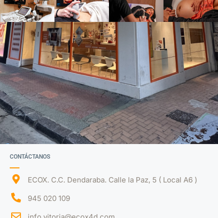
CONTÁCTANOS
ECOX. C.C. Dendaraba. Calle la Paz, 5 ( Local A6 )
945 020 109
info.vitoria@ecox4d.com