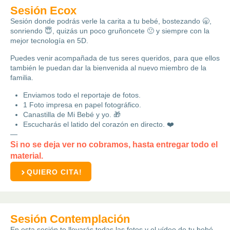
Sesión Ecox
Sesión donde podrás verle la carita a tu bebé, bostezando 🥱,
sonriendo 😇, quizás un poco gruñoncete 🙁 y siempre con la
mejor tecnología en 5D.
Puedes venir acompañada de tus seres queridos, para que ellos
también le puedan dar la bienvenida al nuevo miembro de la
familia.
Enviamos todo el reportaje de fotos.
1 Foto impresa en papel fotográfico.
Canastilla de Mi Bebé y yo. 🎁
Escucharás el latido del corazón en directo. ❤️
—
Si no se deja ver no cobramos, hasta entregar todo el
material.
QUIERO CITA!
Sesión Contemplación
En esta sesión te llevarás todas las fotos y el vídeo de tu bebé,