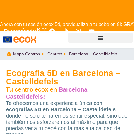
Ahora con tu sesión ecox 5d, previsualiza a tu bebé en 8k GRA
Blog
Franquíciate
Mapa Centros
Centros
Barcelona – Castelldefels
Ecografía 5D en Barcelona –
Castelldefels
Tu centro ecox en
Barcelona –
Castelldefels!
Te ofrecemos una experiencia única con
ecografías 5D en Barcelona – Castelldefels
donde no solo te haremos sentir especial, sino que
también nos esforzaremos al máximo para que
puedas ver a tu bebé con la más alta calidad de