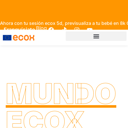
Ahora con tu sesión ecox 5d, previsualiza a tu bebé en 8k
Blog
Franquíciate
MUNDO
ECOX