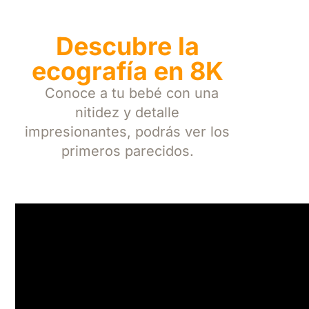
Descubre la
ecografía en 8K
Conoce a tu bebé con una
nitidez y detalle
impresionantes, podrás ver los
primeros parecidos.