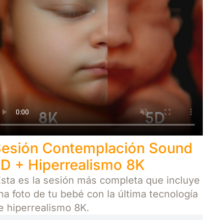
esión Contemplación Sound
D + Hiperrealismo 8K
sta es la sesión más completa que incluye
na foto de tu bebé con la última tecnología
e hiperrealismo 8K.