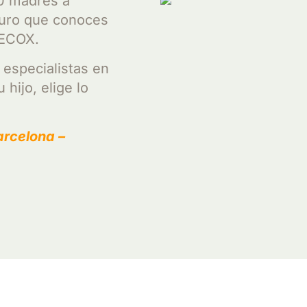
0 madres a
uro que conoces
 ECOX.
s especialistas en
 hijo, elige lo
arcelona –