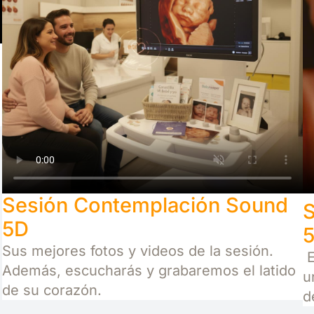
Sesión Contemplación Sound
S
5D
5
Sus mejores fotos y videos de la sesión.
E
Además, escucharás y grabaremos el latido
u
de su corazón.
d