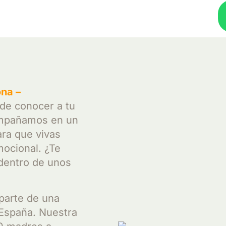
na –
 de conocer a tu
ompañamos en un
ara que vivas
mocional. ¿Te
 dentro de unos
parte de una
 España. Nuestra