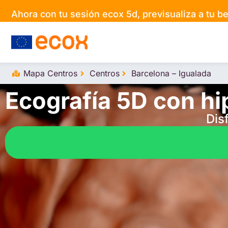
Ahora con tu sesión ecox 5d, previsualiza a tu 
Mapa Centros
Centros
Barcelona – Igualada
Ecografía 5D con hi
Dis