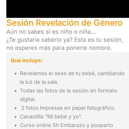
Sesión Revelación de Género
Aún no sabes si es niño o niña…
¿Te gustaría saberlo ya? Esta es tu sesión,
no esperes más para ponerle nombre.
Qué incluye:
Revelamos el sexo de tu bebé, cambiando
la luz de la sala.
Todas las fotos de la sesión en formato
digital.
2 fotos impresas en papel fotográfico.
Canastilla “Mi bebé y yo”.
Curso online 5h Embarazo y posparto