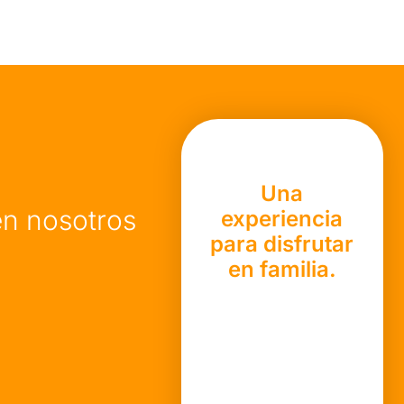
Una
en nosotros
experiencia
para disfrutar
en familia.