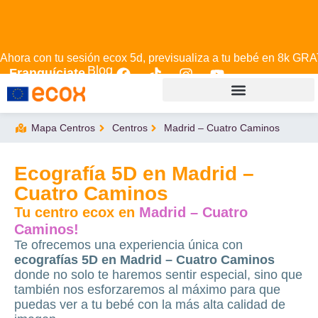
Ahora con tu sesión ecox 5d, previsualiza a tu bebé en 8k GRA
Blog
Franquíciate
Mapa Centros
Centros
Madrid – Cuatro Caminos
Ecografía 5D en Madrid –
Cuatro Caminos
Tu centro ecox en
Madrid – Cuatro
Caminos!
Te ofrecemos una experiencia única con
ecografías 5D en Madrid – Cuatro Caminos
donde no solo te haremos sentir especial, sino que
también nos esforzaremos al máximo para que
puedas ver a tu bebé con la más alta calidad de