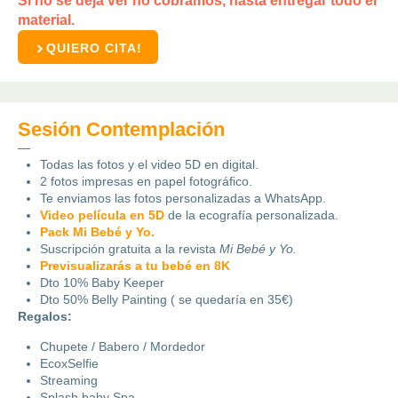
Si no se deja ver no cobramos, hasta entregar todo el
material.
QUIERO CITA!
Sesión Contemplación
—
Todas las fotos y el video 5D en digital.
2 fotos impresas en papel fotográfico.
Te enviamos las fotos personalizadas a WhatsApp.
Video película en 5D
de la ecografía personalizada.
Pack Mi Bebé y Yo.
Suscripción gratuita a la revista
Mi Bebé y Yo.
Previsualizarás a tu bebé en 8K
Dto 10% Baby Keeper
Dto 50% Belly Painting ( se quedaría en 35€)
Regalos:
Chupete / Babero / Mordedor
EcoxSelfie
Streaming
Splash baby Spa