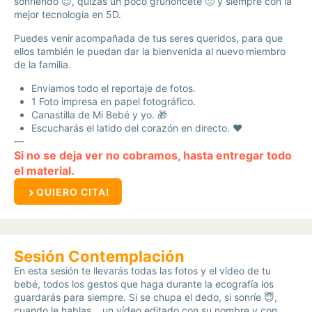
sonriendo 😇, quizás un poco gruñoncete 🙁 y siempre con la
mejor tecnología en 5D.
Puedes venir acompañada de tus seres queridos, para que
ellos también le puedan dar la bienvenida al nuevo miembro
de la familia.
Enviamos todo el reportaje de fotos.
1 Foto impresa en papel fotográfico.
Canastilla de Mi Bebé y yo. 🎁
Escucharás el latido del corazón en directo. ❤️
—
Si no se deja ver no cobramos, hasta entregar todo
el material.
QUIERO CITA!
Sesión Contemplación
En esta sesión te llevarás todas las fotos y el vídeo de tu
bebé, todos los gestos que haga durante la ecografía los
guardarás para siempre. Si se chupa el dedo, si sonríe 😇,
cuando le hablas… un vídeo editado con su nombre y con