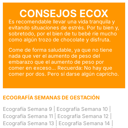
CONSEJOS ECOX
Es recomendable llevar una vida tranquila y
evitando situaciones de estrés. Por tu bien y,
sobretodo, por el bien de tu bebé ríe mucho
como algún trozo de chocolate y disfruta.
Come de forma saludable, ya que no tiene
nada que ver el aumento de peso del
embarazo que el aumento de peso por
comer en exceso… Recuerda: No hay que
comer por dos. Pero sí darse algún capricho.
ECOGRAFÍA SEMANAS DE GESTACIÓN
Ecografía Semana 9
|
Ecografía Semana 10
|
Ecografía Semana 11
|
Ecografía Semana 12
|
Ecografía Semana 13
|
Ecografía Semana 14
|